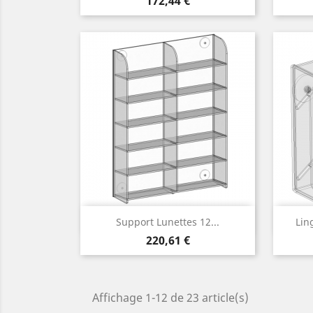
172,44 €
Aperçu rapide

Support Lunettes 12...
Lin
Prix
220,61 €
Affichage 1-12 de 23 article(s)