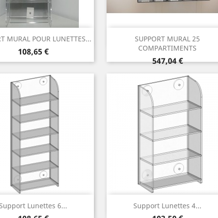
Aperçu rapide
Aperçu rapide


T MURAL POUR LUNETTES...
SUPPORT MURAL 25
COMPARTIMENTS
Prix
108,65 €
Prix
547,04 €
Aperçu rapide
Aperçu rapide


Support Lunettes 6...
Support Lunettes 4...
Prix
Prix