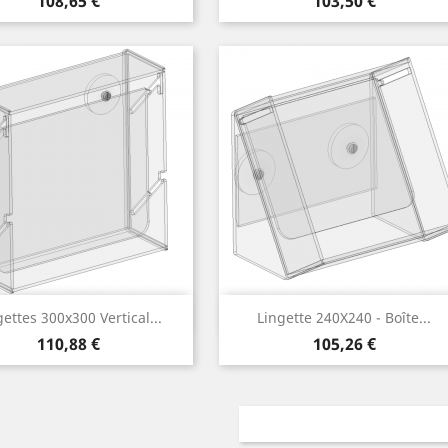
108,65 €
103,50 €
Aperçu rapide
Aperçu rapide


gettes 300x300 Vertical...
Lingette 240X240 - Boîte...
Prix
Prix
110,88 €
105,26 €