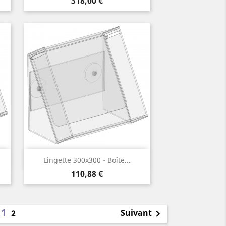
318,00 €
Aperçu rapide

Lingette 300x300 - Boîte...
Prix
110,88 €
1
Suivant
2
