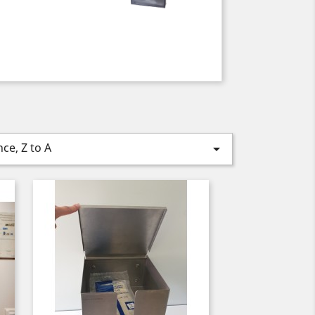
ce, Z to A
