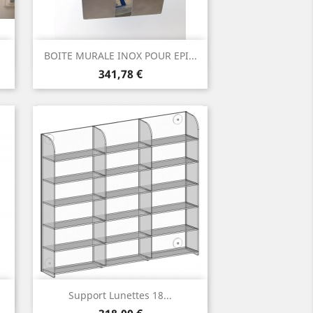
Aperçu rapide

BOITE MURALE INOX POUR EPI...
Prix
341,78 €
Aperçu rapide

Support Lunettes 18...
Prix