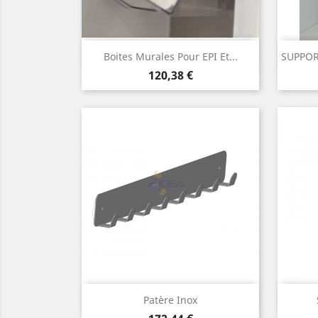
Aperçu rapide

Boites Murales Pour EPI Et...
SUPPOR
Prix
120,38 €
Aperçu rapide

Patère Inox
Prix