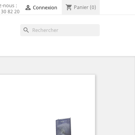
z-nous :
shopping_cart

Panier
(0)
Connexion
 30 82 20
search