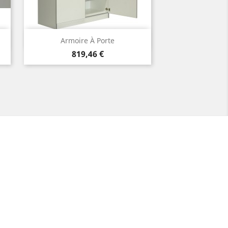
Aperçu rapide

Armoire À Porte
Prix
819,46 €