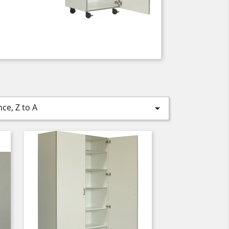
ce, Z to A
