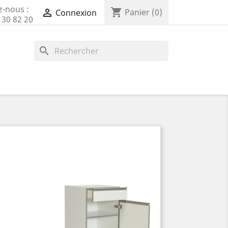
z-nous :
shopping_cart

Panier
(0)
Connexion
 30 82 20
search