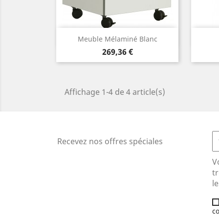
Aperçu rapide

Meuble Mélaminé Blanc
Prix
269,36 €
Affichage 1-4 de 4 article(s)
Recevez nos offres spéciales
V
t
le
co