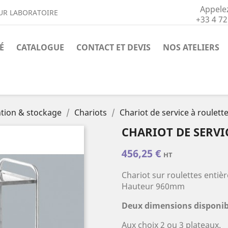
Appele
UR LABORATOIRE
+33 4 72
É
CATALOGUE
CONTACT ET DEVIS
NOS ATELIERS
tion & stockage
Chariots
Chariot de service à roulett
CHARIOT DE SERVI
456,25 €
HT
Chariot sur roulettes ent
Hauteur 960mm
Deux dimensions disponib
Aux choix 2 ou 3 plateaux.