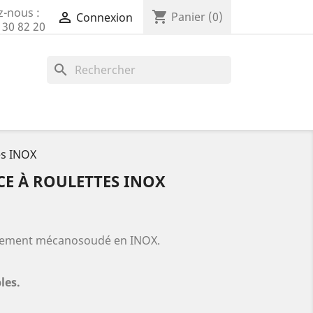
z-nous :
shopping_cart

Panier
(0)
Connexion
 30 82 20
search
es INOX
CE À ROULETTES INOX
ièrement mécanosoudé en INOX.
les.