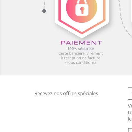
Recevez nos offres spéciales
V
t
le