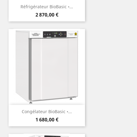
Réfrigérateur BioBasic •...
Prix
2 870,00 €
Congélateur BioBasic •...
Prix
1 680,00 €