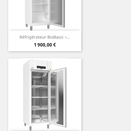
Réfrigérateur BioBasic •...
Prix
1 900,00 €