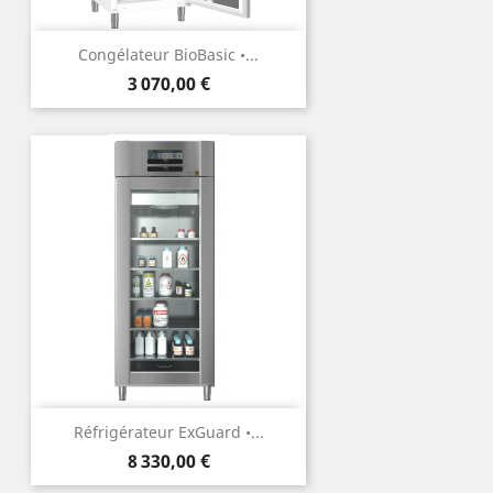
Congélateur BioBasic •...
Prix
3 070,00 €
Réfrigérateur ExGuard •...
Prix
8 330,00 €