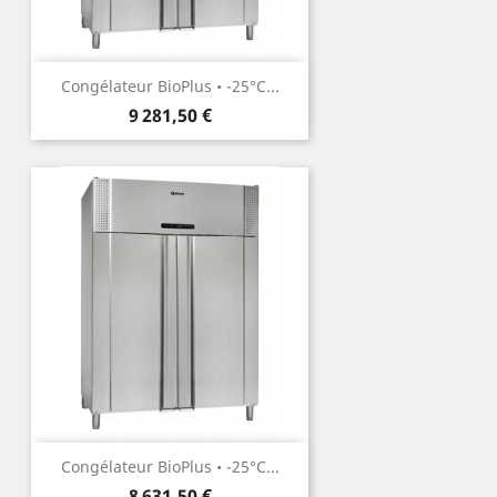
Congélateur BioPlus • -25°C...
Prix
9 281,50 €
Congélateur BioPlus • -25°C...
Prix
8 631,50 €