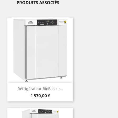
PRODUITS ASSOCIÉS
Réfrigérateur BioBasic •...
Prix
1 570,00 €