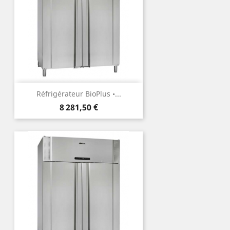
Réfrigérateur BioPlus •...
Prix
8 281,50 €