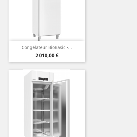
Congélateur BioBasic •...
Prix
2 010,00 €