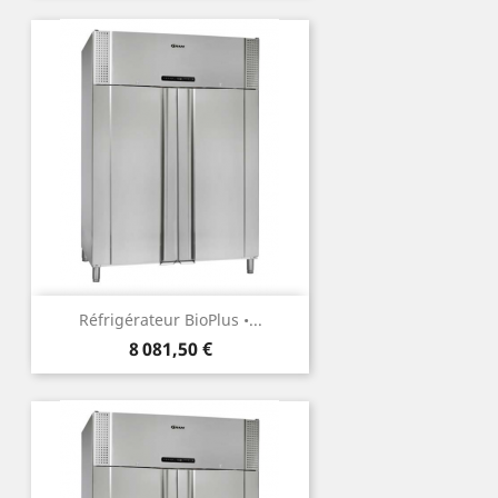
Réfrigérateur BioPlus •...
Prix
8 081,50 €