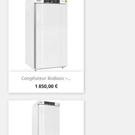
Congélateur BioBasic •...
Prix
1 850,00 €