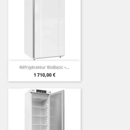
Réfrigérateur BioBasic •...
Prix
1 710,00 €