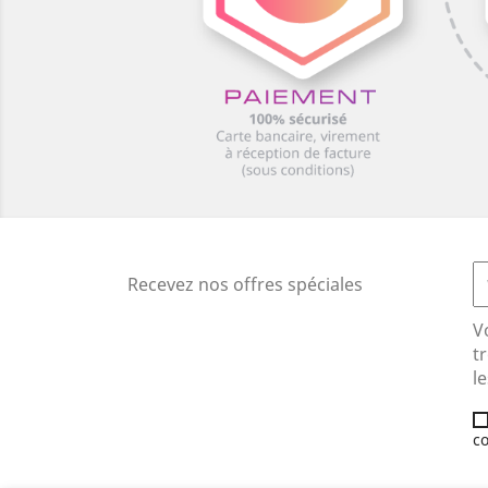
Recevez nos offres spéciales
V
t
le
co