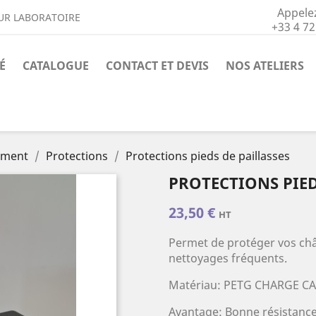
Appele
UR LABORATOIRE
+33 4 72
É
CATALOGUE
CONTACT ET DEVIS
NOS ATELIERS
iment
Protections
Protections pieds de paillasses
PROTECTIONS PIED
23,50 €
HT
Permet de protéger vos châs
nettoyages fréquents.
Matériau: PETG CHARGE 
Avantage: Bonne résistanc