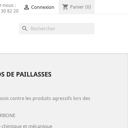
z-nous :
shopping_cart

Panier
(0)
Connexion
 30 82 20
search
S DE PAILLASSES
sis contre les produits agressifs lors des
CARBONE
e chimique et mécanique