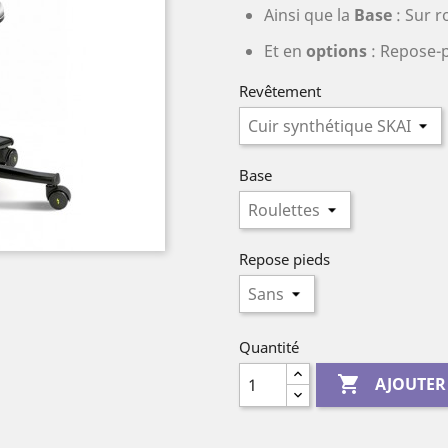
Ainsi que la
Base
: Sur r
Et en
options
: Repose-p
Revêtement
Base
Repose pieds
Quantité

AJOUTER