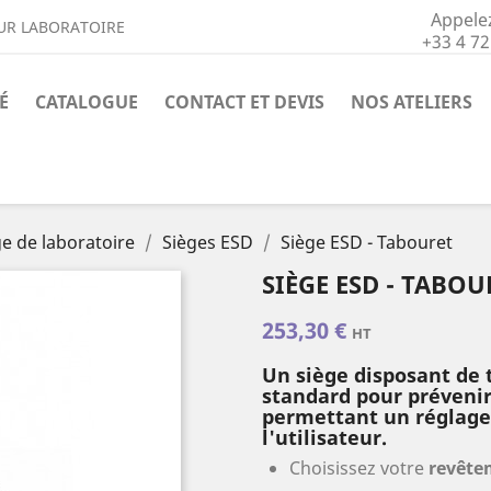
Appele
UR LABORATOIRE
+33 4 72
É
CATALOGUE
CONTACT ET DEVIS
NOS ATELIERS
ge de laboratoire
Sièges ESD
Siège ESD - Tabouret
SIÈGE ESD - TABOU
253,30 €
HT
Un siège disposant de 
standard pour prévenir
permettant un réglage
l'utilisateur.
Choisissez votre
revête