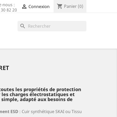
z-nous :
shopping_cart

Panier
(0)
Connexion
 30 82 20
search
RET
toutes les propriétés de protection
 les charges électrostatiques et
 simple, adapté aux besoins de
ment ESD
: Cuir synthétique SKAI ou Tissu