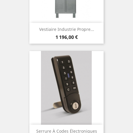
Vestiaire Industrie Propre...
Prix
1 196,00 €
Serrure À Codes Électroniques